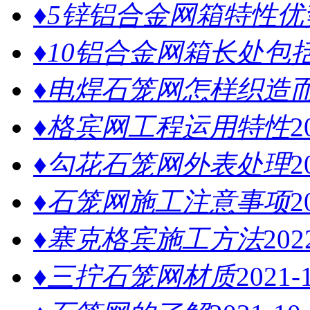
♦5锌铝合金网箱特性优
♦10铝合金网箱长处包
♦电焊石笼网怎样织造而
♦格宾网工程运用特性
2
♦勾花石笼网外表处理
2
♦石笼网施工注意事项
2
♦塞克格宾施工方法
202
♦三拧石笼网材质
2021-