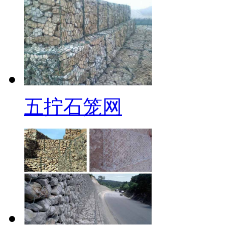
五拧石笼网