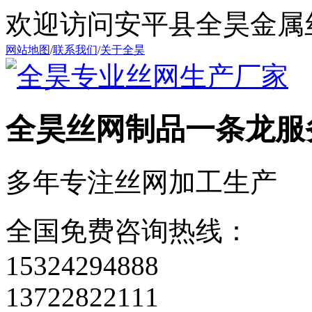
欢迎访问安平县全昊金属
网站地图
/
联系我们
/
关于全昊
全昊丝网制品
一条龙服
多年专注丝网加工生产
全国免费咨询热线：
15324294888
13722822111