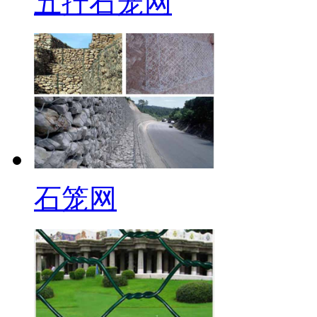
五拧石笼网
石笼网