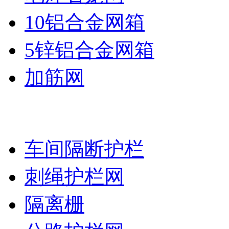
10铝合金网箱
5锌铝合金网箱
加筋网
护栏网系列
车间隔断护栏
刺绳护栏网
隔离栅