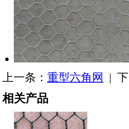
上一条：
重型六角网
| 
相关产品