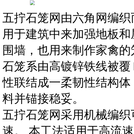
五拧石笼网由六角网编织
用于建筑中来加强地板和
围墙，也用来制作家禽的
石笼系由高镀锌铁线被覆
性联结成一柔韧性结构体
料并锚接稳妥。
五拧石笼网采用机械编织
速。 本工法适用于高流