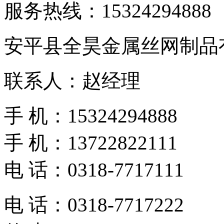
服务热线：
15324294888
安平县全昊金属丝网制品
联系人：赵经理
手 机：15324294888
手 机：13722822111
电 话：0318-7717111
电 话：0318-7717222