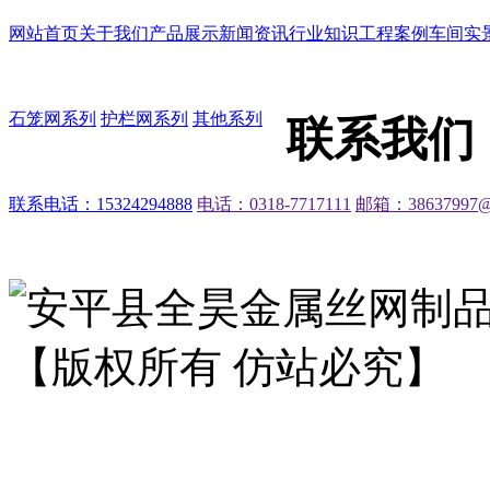
网站首页
关于我们
产品展示
新闻资讯
行业知识
工程案例
车间实
石笼网系列
护栏网系列
其他系列
联系我们
联系电话：15324294888
电话：0318-7717111
邮箱：38637997@
安平县全昊金属丝网制
【版权所有 仿站必究】