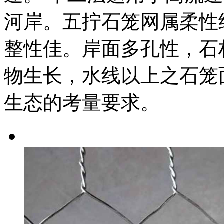
河岸。五拧石笼网属柔性
整性佳。岸面多孔性，石
物生长，水线以上之石笼
生态的考量要求。