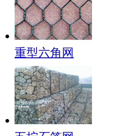
重型六角网