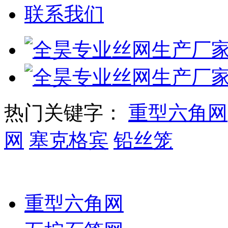
联系我们
热门关键字：
重型六角网
网
塞克格宾
铅丝笼
石笼网系列
重型六角网