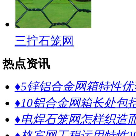
三拧石笼网
热点资讯
♦5锌铝合金网箱特性优
♦10铝合金网箱长处包
♦电焊石笼网怎样织造而
♦格宾网工程运用特性
2