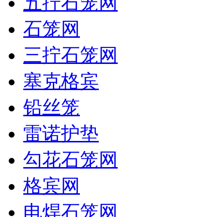
五拧石笼网
石笼网
三拧石笼网
塞克格宾
铅丝笼
雷诺护垫
勾花石笼网
格宾网
电焊石笼网