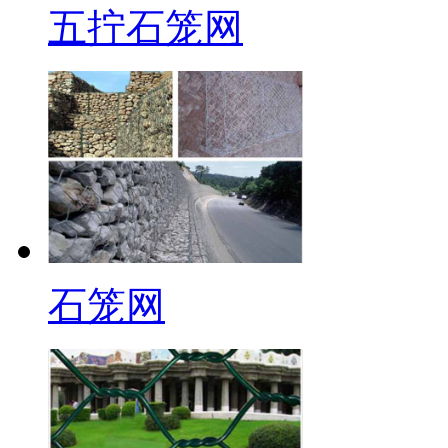
五拧石笼网
石笼网