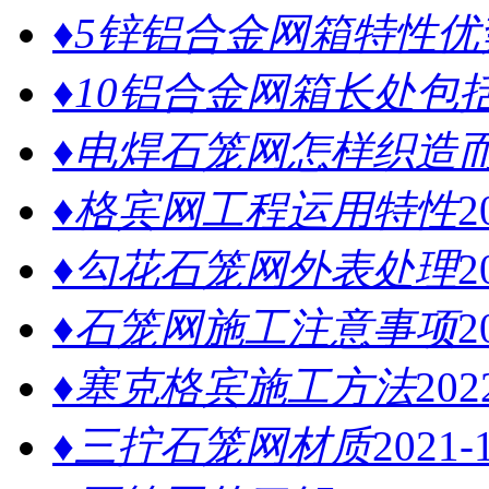
♦5锌铝合金网箱特性优
♦10铝合金网箱长处包
♦电焊石笼网怎样织造而
♦格宾网工程运用特性
2
♦勾花石笼网外表处理
2
♦石笼网施工注意事项
2
♦塞克格宾施工方法
202
♦三拧石笼网材质
2021-