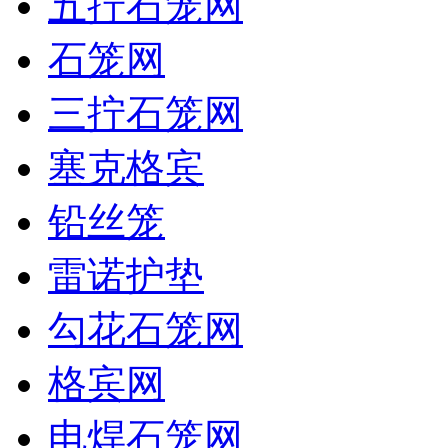
五拧石笼网
石笼网
三拧石笼网
塞克格宾
铅丝笼
雷诺护垫
勾花石笼网
格宾网
电焊石笼网