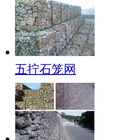
五拧石笼网